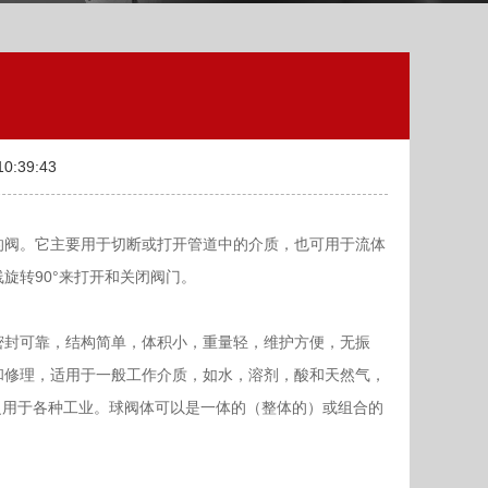
0:39:43
的阀。它主要用于切断或打开管道中的介质，也可用于流体
旋转90°来打开和关闭阀门。
密封可靠，结构简单，体积小，重量轻，维护方便，无振
和修理，适用于一般工作介质，如水，溶剂，酸和天然气，
泛用于各种工业。球阀体可以是一体的（整体的）或组合的