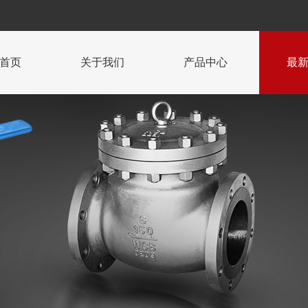
首页
关于我们
产品中心
最