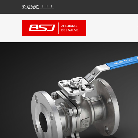
欢迎光临 ！！！