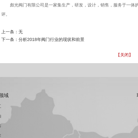
彪光阀门有限公司是一家集生产，研发，设计，销售，服务于一体
评。
上一条：无
下一条：
分析2018年阀门行业的现状和前景
【关闭】
领域
工
油
站
金